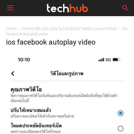
Home
How to ปิด Auto play ใน Facebook Twitter และเบราว์เซอร์
ios
facebook autoplay video
ios facebook autoplay video