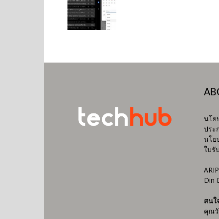
AB
นโยบ
ประก
นโยบ
ใบรั
ARIP
Din 
สนใ
คุณว