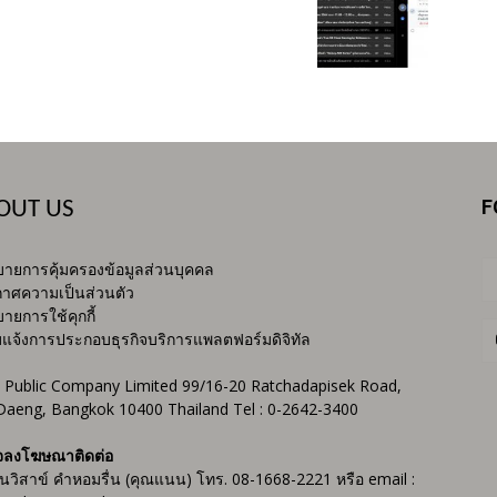
F
OUT US
ายการคุ้มครองข้อมูลส่วนบุคคล
าศความเป็นส่วนตัว
ายการใช้คุกกี้
บแจ้งการประกอบธุรกิจบริการแพลตฟอร์มดิจิทัล
 Public Company Limited 99/16-20 Ratchadapisek Road,
Daeng, Bangkok 10400 Thailand Tel : 0-2642-3400
จลงโฆษณาติดต่อ
ันวิสาข์ คำหอมรื่น (คุณแนน) โทร. 08-1668-2221 หรือ email :