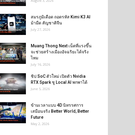
August 3, 2026
สมรภูมิเดือด ถอดรหัส Kimi K3 AI
ม้ามืด สัญชาติจีน
July 27, 2026
Muang Thong Next เน็ตที่แรงขึ้น
จะช่วยสร้างเมืองอัจฉริยะได้จริง
ไหม
July 16, 2026
ชิป SoC ตัวใหม่ เปิดตัว Nvidia
RTX Spark ชู Local AI พกพาได้
June 5, 2026
ข้ามเวลาแบบ 4D นิทรรศการ
เสมือนจริง Better World, Better
Future
May 2, 2026