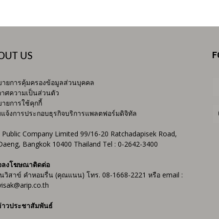
F
OUT US
ายการคุ้มครองข้อมูลส่วนบุคคล
าศความเป็นส่วนตัว
ายการใช้คุกกี้
บแจ้งการประกอบธุรกิจบริการแพลตฟอร์มดิจิทัล
 Public Company Limited 99/16-20 Ratchadapisek Road,
Daeng, Bangkok 10400 Thailand Tel : 0-2642-3400
จลงโฆษณาติดต่อ
ันวิสาข์ คำหอมรื่น (คุณแนน) โทร. 08-1668-2221 หรือ email :
isak@arip.co.th
่าวประชาสัมพันธ์