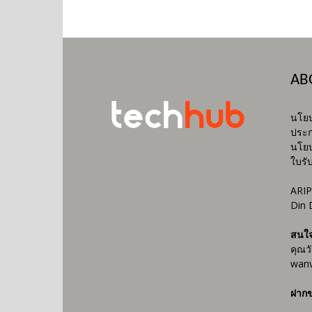
AB
นโยบ
ประก
นโยบ
ใบรั
ARIP
Din 
สนใ
คุณว
wanv
ฝากข