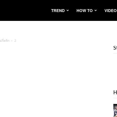
TREND
HOW TO
VIDEO
กี่คลิก
2
S
H