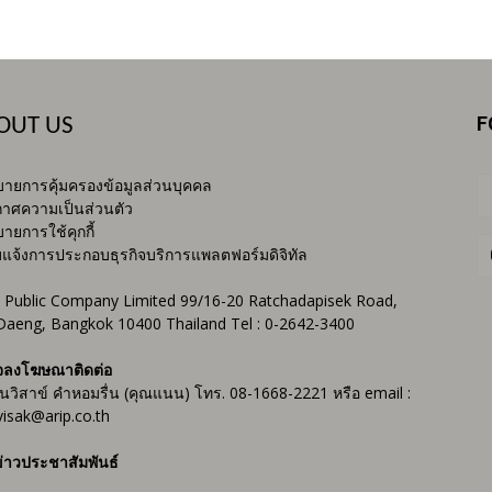
F
OUT US
ายการคุ้มครองข้อมูลส่วนบุคคล
าศความเป็นส่วนตัว
ายการใช้คุกกี้
บแจ้งการประกอบธุรกิจบริการแพลตฟอร์มดิจิทัล
 Public Company Limited 99/16-20 Ratchadapisek Road,
Daeng, Bangkok 10400 Thailand Tel : 0-2642-3400
จลงโฆษณาติดต่อ
ันวิสาข์ คำหอมรื่น (คุณแนน) โทร. 08-1668-2221 หรือ email :
isak@arip.co.th
่าวประชาสัมพันธ์