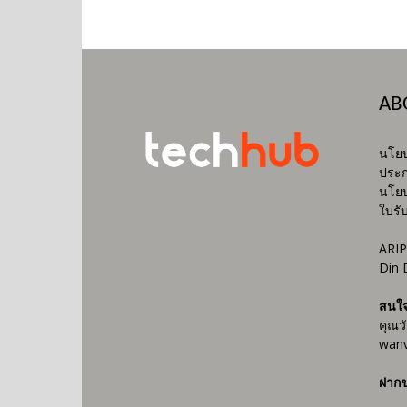
AB
นโยบ
ประก
นโยบ
ใบรั
ARIP
Din 
สนใ
คุณว
wanv
ฝากข