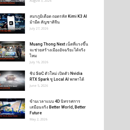
August 3, 2026
สมรภูมิเดือด ถอดรหัส Kimi K3 AI
ม้ามืด สัญชาติจีน
July 27, 2026
Muang Thong Next เน็ตที่แรงขึ้น
จะช่วยสร้างเมืองอัจฉริยะได้จริง
ไหม
July 16, 2026
ชิป SoC ตัวใหม่ เปิดตัว Nvidia
RTX Spark ชู Local AI พกพาได้
June 5, 2026
ข้ามเวลาแบบ 4D นิทรรศการ
เสมือนจริง Better World, Better
Future
May 2, 2026