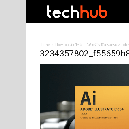
techhub
Home
How to : เปิดไฟล์ .ai ได้ แม้ไม่มีโปรแกรม Adobe
3234357802_f55659b