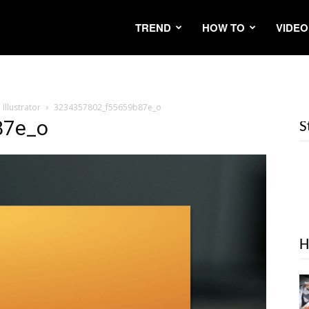
TREND
HOW TO
VIDEO
 Illustrator
3234357802_f55659b87e_o
87e_o
S
H