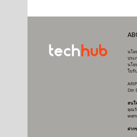
AB
นโยบ
ประก
นโยบ
ใบรั
ARIP
Din 
สนใ
คุณว
wanv
ฝากข