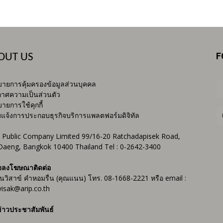
F
OUT US
ายการคุ้มครองข้อมูลส่วนบุคคล
าศความเป็นส่วนตัว
ายการใช้คุกกี้
บแจ้งการประกอบธุรกิจบริการแพลตฟอร์มดิจิทัล
 Public Company Limited 99/16-20 Ratchadapisek Road,
Daeng, Bangkok 10400 Thailand Tel : 0-2642-3400
จลงโฆษณาติดต่อ
ันวิสาข์ คำหอมรื่น (คุณแนน) โทร. 08-1668-2221 หรือ email :
isak@arip.co.th
่าวประชาสัมพันธ์