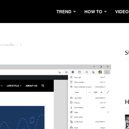
TREND
HOW TO
VIDEO
แกรมเพิ่ม
1
S
H