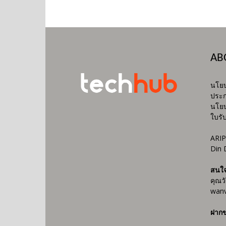
AB
นโยบ
ประก
นโยบ
ใบรั
ARIP
Din 
สนใ
คุณว
wanv
ฝากข