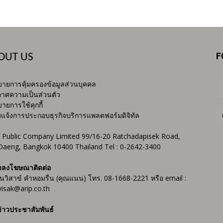
F
OUT US
ายการคุ้มครองข้อมูลส่วนบุคคล
าศความเป็นส่วนตัว
ายการใช้คุกกี้
บแจ้งการประกอบธุรกิจบริการแพลตฟอร์มดิจิทัล
 Public Company Limited 99/16-20 Ratchadapisek Road,
Daeng, Bangkok 10400 Thailand Tel : 0-2642-3400
จลงโฆษณาติดต่อ
ันวิสาข์ คำหอมรื่น (คุณแนน) โทร. 08-1668-2221 หรือ email :
isak@arip.co.th
่าวประชาสัมพันธ์