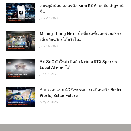
สมรภูมิเดือด ถอดรหัส Kimi K3 AI ม้ามืด สัญชาติ
จีน
July 27, 2026
Muang Thong Next เน็ตที่แรงขึ้น จะช่วยสร้าง
เมืองอัจฉริยะได้จริงไหม
July 16, 2026
ชิป SoC ตัวใหม่ เปิดตัว Nvidia RTX Spark ชู
Local AI พกพาได้
June 5, 2026
ข้ามเวลาแบบ 4D นิทรรศการเสมือนจริง Better
World, Better Future
May 2, 2026