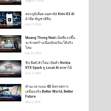
August 3, 2026
สมรภูมิเดือด ถอดรหัส Kimi K3 AI
ม้ามืด สัญชาติจีน
July 27, 2026
Muang Thong Next เน็ตที่แรงขึ้น
จะช่วยสร้างเมืองอัจฉริยะได้จริง
ไหม
July 16, 2026
ชิป SoC ตัวใหม่ เปิดตัว Nvidia
RTX Spark ชู Local AI พกพาได้
June 5, 2026
ข้ามเวลาแบบ 4D นิทรรศการ
เสมือนจริง Better World, Better
Future
May 2, 2026