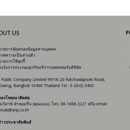
F
OUT US
ายการคุ้มครองข้อมูลส่วนบุคคล
าศความเป็นส่วนตัว
ายการใช้คุกกี้
บแจ้งการประกอบธุรกิจบริการแพลตฟอร์มดิจิทัล
 Public Company Limited 99/16-20 Ratchadapisek Road,
Daeng, Bangkok 10400 Thailand Tel : 0-2642-3400
จลงโฆษณาติดต่อ
ันวิสาข์ คำหอมรื่น (คุณแนน) โทร. 08-1668-2221 หรือ email :
isak@arip.co.th
่าวประชาสัมพันธ์