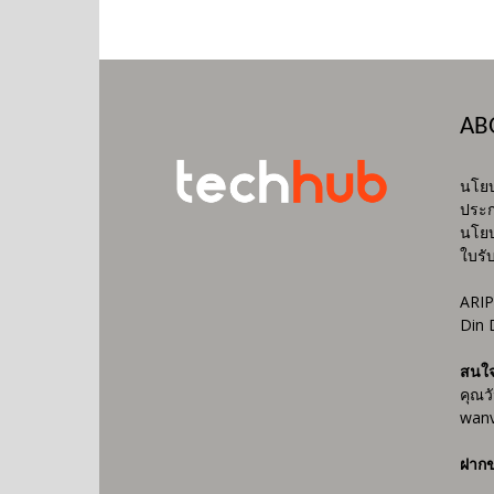
AB
นโยบ
ประก
นโยบ
ใบรั
ARIP
Din 
สนใ
คุณว
wanv
ฝากข