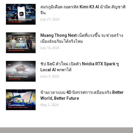
สมรภูมิเดือด ถอดรหัส Kimi K3 AI ม้ามืด สัญชาติ
จีน
July 27, 2026
Muang Thong Next เน็ตที่แรงขึ้น จะช่วยสร้าง
เมืองอัจฉริยะได้จริงไหม
July 16, 2026
ชิป SoC ตัวใหม่ เปิดตัว Nvidia RTX Spark ชู
Local AI พกพาได้
June 5, 2026
ข้ามเวลาแบบ 4D นิทรรศการเสมือนจริง Better
World, Better Future
May 2, 2026