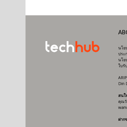
AB
นโยบ
ประก
นโยบ
ใบรั
ARIP
Din 
สนใ
คุณว
wanv
ฝากข