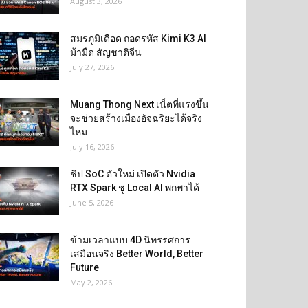
August 3, 2026
สมรภูมิเดือด ถอดรหัส Kimi K3 AI
ม้ามืด สัญชาติจีน
July 27, 2026
Muang Thong Next เน็ตที่แรงขึ้น
จะช่วยสร้างเมืองอัจฉริยะได้จริง
ไหม
July 16, 2026
ชิป SoC ตัวใหม่ เปิดตัว Nvidia
RTX Spark ชู Local AI พกพาได้
June 5, 2026
ข้ามเวลาแบบ 4D นิทรรศการ
เสมือนจริง Better World, Better
Future
May 2, 2026