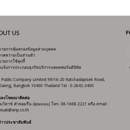
F
OUT US
ายการคุ้มครองข้อมูลส่วนบุคคล
าศความเป็นส่วนตัว
ายการใช้คุกกี้
บแจ้งการประกอบธุรกิจบริการแพลตฟอร์มดิจิทัล
 Public Company Limited 99/16-20 Ratchadapisek Road,
Daeng, Bangkok 10400 Thailand Tel : 0-2642-3400
จลงโฆษณาติดต่อ
ันวิสาข์ คำหอมรื่น (คุณแนน) โทร. 08-1668-2221 หรือ email :
isak@arip.co.th
่าวประชาสัมพันธ์