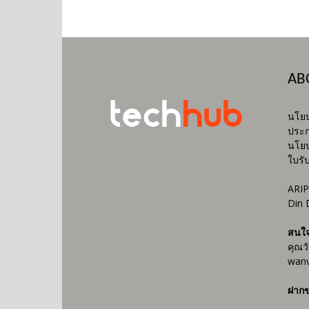
AB
นโยบ
ประก
นโยบ
ใบรั
ARIP
Din 
สนใ
คุณว
wanv
ฝากข