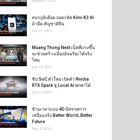
August 3, 2026
สมรภูมิเดือด ถอดรหัส Kimi K3 AI
ม้ามืด สัญชาติจีน
July 27, 2026
Muang Thong Next เน็ตที่แรงขึ้น
จะช่วยสร้างเมืองอัจฉริยะได้จริง
ไหม
July 16, 2026
ชิป SoC ตัวใหม่ เปิดตัว Nvidia
RTX Spark ชู Local AI พกพาได้
June 5, 2026
ข้ามเวลาแบบ 4D นิทรรศการ
เสมือนจริง Better World, Better
Future
May 2, 2026