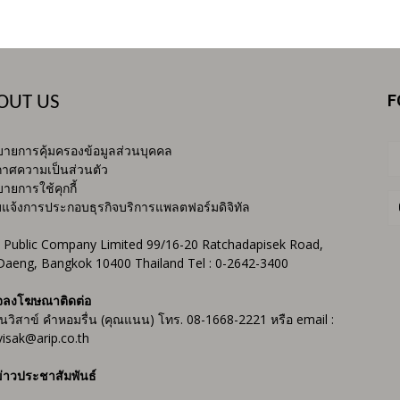
F
OUT US
ายการคุ้มครองข้อมูลส่วนบุคคล
าศความเป็นส่วนตัว
ายการใช้คุกกี้
บแจ้งการประกอบธุรกิจบริการแพลตฟอร์มดิจิทัล
 Public Company Limited 99/16-20 Ratchadapisek Road,
Daeng, Bangkok 10400 Thailand Tel : 0-2642-3400
จลงโฆษณาติดต่อ
ันวิสาข์ คำหอมรื่น (คุณแนน) โทร. 08-1668-2221 หรือ email :
isak@arip.co.th
่าวประชาสัมพันธ์