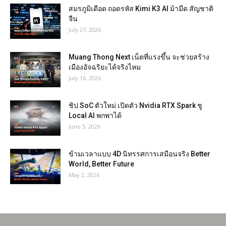
สมรภูมิเดือด ถอดรหัส Kimi K3 AI ม้ามืด สัญชาติ
จีน
July 27, 2026
Muang Thong Next เน็ตที่แรงขึ้น จะช่วยสร้าง
เมืองอัจฉริยะได้จริงไหม
July 16, 2026
ชิป SoC ตัวใหม่ เปิดตัว Nvidia RTX Spark ชู
Local AI พกพาได้
June 5, 2026
ข้ามเวลาแบบ 4D นิทรรศการเสมือนจริง Better
World, Better Future
May 2, 2026