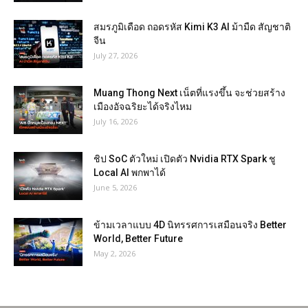
สมรภูมิเดือด ถอดรหัส Kimi K3 AI ม้ามืด สัญชาติ
จีน
July 27, 2026
Muang Thong Next เน็ตที่แรงขึ้น จะช่วยสร้าง
เมืองอัจฉริยะได้จริงไหม
July 16, 2026
ชิป SoC ตัวใหม่ เปิดตัว Nvidia RTX Spark ชู
Local AI พกพาได้
June 5, 2026
ข้ามเวลาแบบ 4D นิทรรศการเสมือนจริง Better
World, Better Future
May 2, 2026