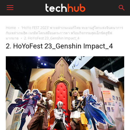
Home
‘HoYo FEST 2023’ พาเหล่าเกมเมอร์ไทย ทะยานสู่โลกแห่งจินตนาการ
กับเหล่าเกมฮิต เนรมิตโลกเสมือนตระการตา พร้อมกิจกรรมสุดเอ็กซ์คลูซีฟ
มากมาย
2. HoYoFest 23_Genshin Impact_4
2. HoYoFest 23_Genshin Impact_4