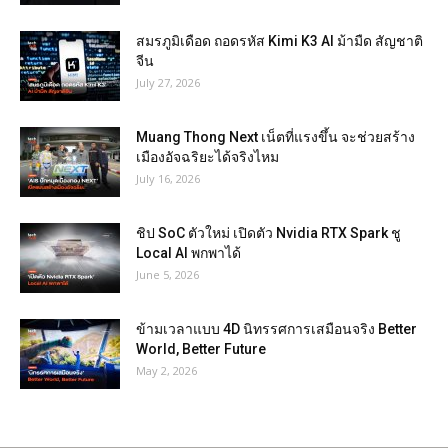
สมรภูมิเดือด ถอดรหัส Kimi K3 AI ม้ามืด สัญชาติ
จีน
July 27, 2026
Muang Thong Next เน็ตที่แรงขึ้น จะช่วยสร้าง
เมืองอัจฉริยะได้จริงไหม
July 16, 2026
ชิป SoC ตัวใหม่ เปิดตัว Nvidia RTX Spark ชู
Local AI พกพาได้
June 5, 2026
ข้ามเวลาแบบ 4D นิทรรศการเสมือนจริง Better
World, Better Future
May 2, 2026