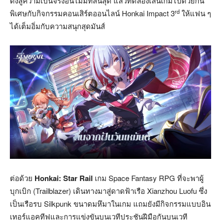
ดิ่งสู่ความเป็นจริงอันไม่มีที่สิ้นสุด แล้วทดลองเล่นเกมไปด้วยกัน
rd
พิเศษกับกิจกรรมคอนเสิร์ตออนไลน์ Honkai Impact 3
ให้แฟน ๆ
ได้เต็มอิ่มกับความสนุกสุดมันส์
ต่อด้วย
Honkai: Star Rail
เกม Space Fantasy RPG ที่จะพาผู้
บุกเบิก (Trailblazer) เดินทางมาสู่ดาดฟ้าเรือ Xianzhou Luofu ซึ่ง
เป็นเรือรบ Silkpunk ขนาดมหึมาในเกม แถมยังมีกิจกรรมแบบอิน
เทอร์แอคทีฟและการแข่งขันบนเวทีประชันฝีมือกันบนเวที