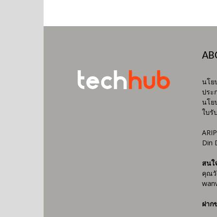
AB
นโยบ
ประก
นโยบ
ใบรั
ARIP
Din 
สนใ
คุณว
wanv
ฝากข