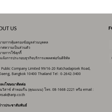
F
OUT US
ายการคุ้มครองข้อมูลส่วนบุคคล
าศความเป็นส่วนตัว
ายการใช้คุกกี้
บแจ้งการประกอบธุรกิจบริการแพลตฟอร์มดิจิทัล
 Public Company Limited 99/16-20 Ratchadapisek Road,
Daeng, Bangkok 10400 Thailand Tel : 0-2642-3400
จลงโฆษณาติดต่อ
ันวิสาข์ คำหอมรื่น (คุณแนน) โทร. 08-1668-2221 หรือ email :
isak@arip.co.th
่าวประชาสัมพันธ์