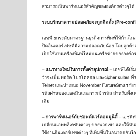
สามารถเป็นพาร์ทเนอร์สำคัญขององค์กรต่างๆได้ 
ระบบรักษาความปลอดภัยจะถูกติดตั้ง (
Pre-conf
เอชพี ยกระดับมาตรฐานธุรกิจการพิมพ์ให้ก้าวไกลไ
ปิดอินเตอร์เฟซที่มีความปลอดภัยน้อย โดยลูกค
เปิดใช้งานเครื่องพิมพ์ใหม่บนเครือข่ายขององค์
– แนวทางใหม่ในการตั้งค่าอุปกรณ์
–
เอชพีได้เริ
ว่าจะเป็น พอร์ต โปรโตคอล และcipher suites ที
Telnet และนำเสนอ November FurtureSmart firmw
รหัสผ่านของแอดมินและการเข้ารหัส สำหรับทั้งเคร
เดิม
– การพาร์ทเนอร์กับซอฟต์แวร์คอมมูนิตี้
– เอชพีท
เปลี่ยนแอพพลิเคชั่นต่างๆ ของพวกเขา และให้หันม
ใช้งานอินเตอร์เฟซต่างๆ ที่เพิ่มขึ้นในอนาคตอันใก