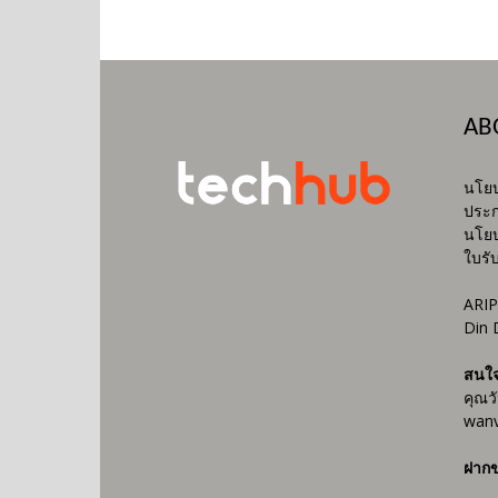
AB
นโยบ
ประก
นโยบ
ใบรั
ARIP
Din 
สนใ
คุณว
wanv
ฝากข