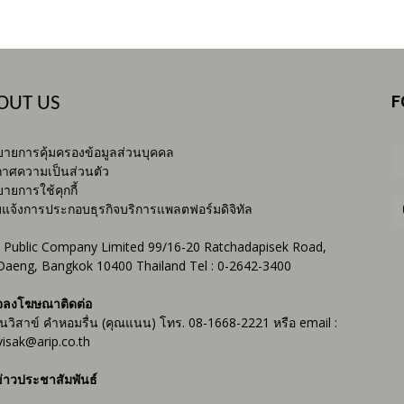
F
OUT US
ายการคุ้มครองข้อมูลส่วนบุคคล
าศความเป็นส่วนตัว
ายการใช้คุกกี้
บแจ้งการประกอบธุรกิจบริการแพลตฟอร์มดิจิทัล
 Public Company Limited 99/16-20 Ratchadapisek Road,
Daeng, Bangkok 10400 Thailand Tel : 0-2642-3400
จลงโฆษณาติดต่อ
ันวิสาข์ คำหอมรื่น (คุณแนน) โทร. 08-1668-2221 หรือ email :
isak@arip.co.th
่าวประชาสัมพันธ์