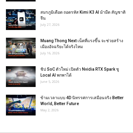
สมรภูมิเดือด ถอดรหัส Kimi K3 AI ม้ามืด สัญชาติ
จีน
July 27, 2026
Muang Thong Next เน็ตที่แรงขึ้น จะช่วยสร้าง
เมืองอัจฉริยะได้จริงไหม
July 16, 2026
ชิป SoC ตัวใหม่ เปิดตัว Nvidia RTX Spark ชู
Local AI พกพาได้
June 5, 2026
ข้ามเวลาแบบ 4D นิทรรศการเสมือนจริง Better
World, Better Future
May 2, 2026