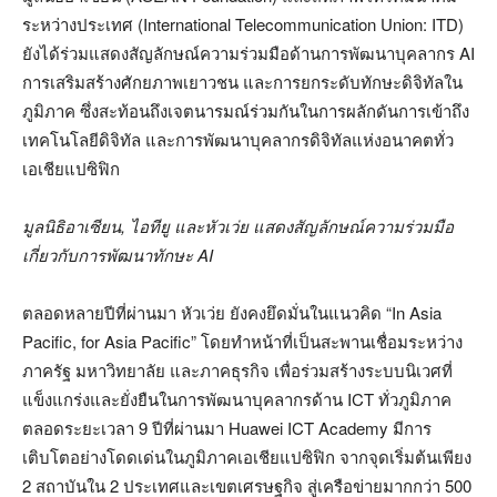
ระหว่างประเทศ (International Telecommunication Union: ITD)
ยังได้ร่วมแสดงสัญลักษณ์ความร่วมมือด้านการพัฒนาบุคลากร AI
การเสริมสร้างศักยภาพเยาวชน และการยกระดับทักษะดิจิทัลใน
ภูมิภาค ซึ่งสะท้อนถึงเจตนารมณ์ร่วมกันในการผลักดันการเข้าถึง
เทคโนโลยีดิจิทัล และการพัฒนาบุคลากรดิจิทัลแห่งอนาคตทั่ว
เอเชียแปซิฟิก
มูลนิธิอาเซียน
,
ไอทียู และหัวเว่ย
แสดงสัญลักษณ์ความร่วมมือ
เกี่ยวกับการพัฒนาทักษะ
AI
ตลอดหลายปีที่ผ่านมา หัวเว่ย ยังคงยึดมั่นในแนวคิด “In Asia
Pacific, for Asia Pacific” โดยทำหน้าที่เป็นสะพานเชื่อมระหว่าง
ภาครัฐ มหาวิทยาลัย และภาคธุรกิจ เพื่อร่วมสร้างระบบนิเวศที่
แข็งแกร่งและยั่งยืนในการพัฒนาบุคลากรด้าน ICT ทั่วภูมิภาค
ตลอดระยะเวลา 9 ปีที่ผ่านมา Huawei ICT Academy มีการ
เติบโตอย่างโดดเด่นในภูมิภาคเอเชียแปซิฟิก จากจุดเริ่มต้นเพียง
2 สถาบันใน 2 ประเทศและเขตเศรษฐกิจ สู่เครือข่ายมากกว่า 500