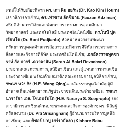
งานนี้ได้รับเกียรติจาก
ดร
.
เกา
คิม
ฮอร์น
(
Dr. Kao Kim Hourn)
เลขาธิการอาเซียน;
ดร
.
เฟาซาน
อัดซิมาน
(
Fauzan Adziman
)
อธิบดีด้านการวิจัยและพัฒนา กระทรวงการอุดมศึกษา
วิทยาศาสตร์ และเทคโนโลยี ประเทศอินโดนีเซีย;
ดร
.
โบนี
ปูด
เจียนโต
(Dr. Boni Pudjianto)
หัวหน้าหน่วยงานพัฒนา
ทรัพยากรบุคคลด้านการสื่อสารและกิจการดิจิทัล กระทรวงการ
สื่อสารและกิจการดิจิทัล ประเทศอินโดนีเซีย;
เอกอัครราชทูตซา
ราห์
อัล
บากรี
เดวาดาสัน
(
Sarah Al Bakri Devadason)
ประธานคณะกรรมการมูลนิธิอาเซียน และผู้แทนถาวรมาเลเซีย
ประจำอาเซียน พร้อมด้วยสมาชิกคณะกรรมการมูลนิธิอาเซียน;
ฯพณฯ
หวัง
ชิง
(
H.E.
Wang Qing)
เอกอัครราชทูตวิสามัญผู้มี
อำนาจเต็มแห่งสาธารณรัฐประชาชนจีนประจำอาเซียน;
ฯพณฯ
นาราร์ยา
เอส
.
โซเอปรัปโต
(
H.E. Nararya S. Soeprapto)
รอง
เลขาธิการอาเซียนด้านประชาคมและกิจการองค์กร; ดร. พิสิษฐ์
ศรีแสงนาม (
Dr. Piti Srisangnam)
ผู้อำนวยการบริหารมูลนิธิ
อาเซียน; และ
คิชอร์
บาบู
เยร์ราบัลลา
(
Kishore Babu