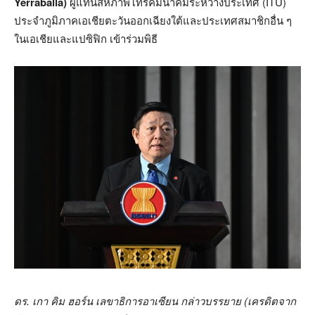
Yerraballa)
ผู้แทนสหภาพโทรคมนาคมระหว่างประเทศ (ITU)
ประจำภูมิภาคเอเชียตะวันออกเฉียงใต้และประเทศสมาชิกอื่น ๆ
ในเอเชียและแปซิฟิก เข้าร่วมพิธี
ดร
.
เกา
คิม
ฮอร์น
เลขาธิการอาเซียน
กล่าวบรรยาย
(
เครดิตจาก