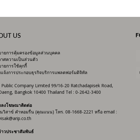
F
OUT US
ายการคุ้มครองข้อมูลส่วนบุคคล
าศความเป็นส่วนตัว
ายการใช้คุกกี้
บแจ้งการประกอบธุรกิจบริการแพลตฟอร์มดิจิทัล
 Public Company Limited 99/16-20 Ratchadapisek Road,
Daeng, Bangkok 10400 Thailand Tel : 0-2642-3400
จลงโฆษณาติดต่อ
ันวิสาข์ คำหอมรื่น (คุณแนน) โทร. 08-1668-2221 หรือ email :
isak@arip.co.th
่าวประชาสัมพันธ์