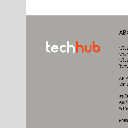
AB
นโยบ
ประก
นโยบ
ใบรั
ARIP
Din 
สนใ
คุณว
wanv
ฝากข