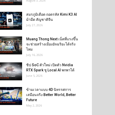
August 3, 2026
สมรภูมิเดือด ถอดรหัส Kimi K3 AI
ม้ามืด สัญชาติจีน
July 27, 2026
Muang Thong Next เน็ตที่แรงขึ้น
จะช่วยสร้างเมืองอัจฉริยะได้จริง
ไหม
July 16, 2026
ชิป SoC ตัวใหม่ เปิดตัว Nvidia
RTX Spark ชู Local AI พกพาได้
June 5, 2026
ข้ามเวลาแบบ 4D นิทรรศการ
เสมือนจริง Better World, Better
Future
May 2, 2026