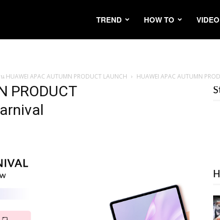
TREND
HOW TO
VIDEO
21 ในงาน HUAWEI APAC AUTUMN PRODUCT LAUNCH
HUAWEI APAC AUTUMN PRODUC
N PRODUCT
S
rnival
H