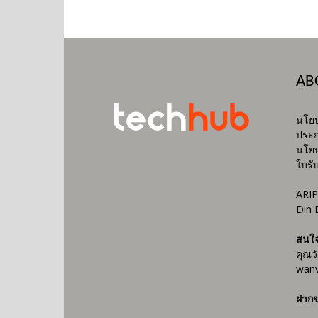
AB
นโยบ
ประก
นโยบ
ใบรั
ARIP
Din 
สนใ
คุณว
wanv
ฝากข