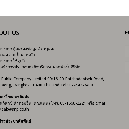
F
OUT US
ายการคุ้มครองข้อมูลส่วนบุคคล
าศความเป็นส่วนตัว
ายการใช้คุกกี้
บแจ้งการประกอบธุรกิจบริการแพลตฟอร์มดิจิทัล
 Public Company Limited 99/16-20 Ratchadapisek Road,
Daeng, Bangkok 10400 Thailand Tel : 0-2642-3400
จลงโฆษณาติดต่อ
ันวิสาข์ คำหอมรื่น (คุณแนน) โทร. 08-1668-2221 หรือ email :
isak@arip.co.th
่าวประชาสัมพันธ์