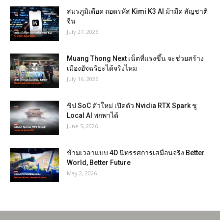
สมรภูมิเดือด ถอดรหัส Kimi K3 AI ม้ามืด สัญชาติ
จีน
July 27, 2026
Muang Thong Next เน็ตที่แรงขึ้น จะช่วยสร้าง
เมืองอัจฉริยะได้จริงไหม
July 16, 2026
ชิป SoC ตัวใหม่ เปิดตัว Nvidia RTX Spark ชู
Local AI พกพาได้
June 5, 2026
ข้ามเวลาแบบ 4D นิทรรศการเสมือนจริง Better
World, Better Future
May 2, 2026