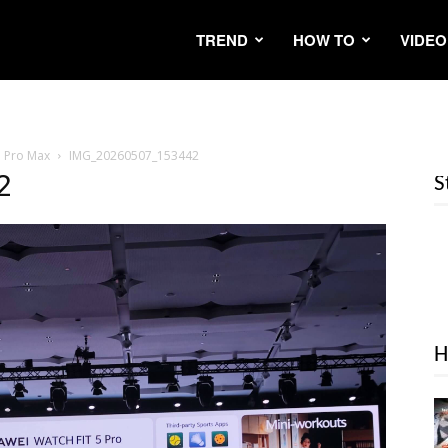
TREND
HOW TO
VIDEO
d Pro Max
IMG_20260507_153442
2
S
H