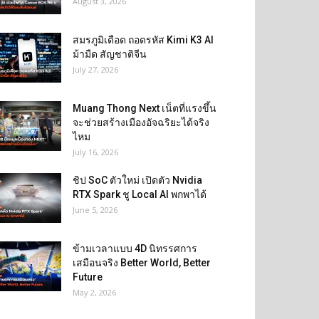
August 3, 2026
สมรภูมิเดือด ถอดรหัส Kimi K3 AI
ม้ามืด สัญชาติจีน
July 27, 2026
Muang Thong Next เน็ตที่แรงขึ้น
จะช่วยสร้างเมืองอัจฉริยะได้จริง
ไหม
July 16, 2026
ชิป SoC ตัวใหม่ เปิดตัว Nvidia
RTX Spark ชู Local AI พกพาได้
June 5, 2026
ข้ามเวลาแบบ 4D นิทรรศการ
เสมือนจริง Better World, Better
Future
May 2, 2026