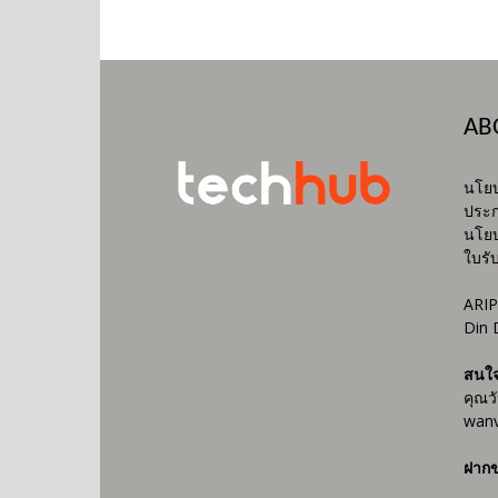
AB
นโยบ
ประก
นโยบ
ใบรั
ARIP
Din 
สนใ
คุณว
wanv
ฝากข