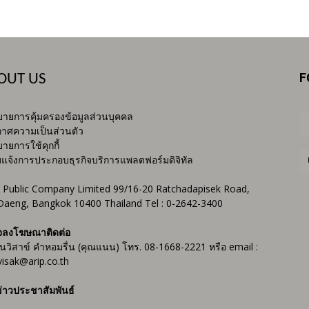
F
OUT US
ายการคุ้มครองข้อมูลส่วนบุคคล
าศความเป็นส่วนตัว
ายการใช้คุกกี้
บแจ้งการประกอบธุรกิจบริการแพลตฟอร์มดิจิทัล
 Public Company Limited 99/16-20 Ratchadapisek Road,
Daeng, Bangkok 10400 Thailand Tel : 0-2642-3400
จลงโฆษณาติดต่อ
ันวิสาข์ คำหอมรื่น (คุณแนน) โทร. 08-1668-2221 หรือ email :
isak@arip.co.th
่าวประชาสัมพันธ์