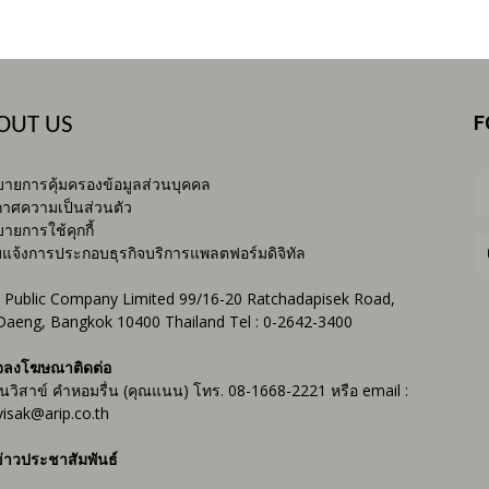
F
OUT US
ายการคุ้มครองข้อมูลส่วนบุคคล
าศความเป็นส่วนตัว
ายการใช้คุกกี้
บแจ้งการประกอบธุรกิจบริการแพลตฟอร์มดิจิทัล
 Public Company Limited 99/16-20 Ratchadapisek Road,
Daeng, Bangkok 10400 Thailand Tel : 0-2642-3400
จลงโฆษณาติดต่อ
ันวิสาข์ คำหอมรื่น (คุณแนน) โทร. 08-1668-2221 หรือ email :
isak@arip.co.th
่าวประชาสัมพันธ์