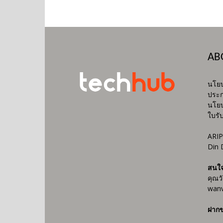
AB
นโยบ
ประก
นโยบ
ใบรั
ARIP
Din 
สนใ
คุณว
wanv
ฝากข