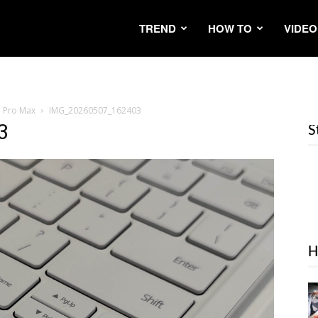
TREND
HOW TO
VIDEO
d Pro Max
IMG_20260507_162403
3
S
H