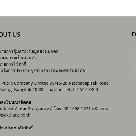
F
OUT US
ายการคุ้มครองข้อมูลส่วนบุคคล
าศความเป็นส่วนตัว
ายการใช้คุกกี้
บแจ้งการประกอบธุรกิจบริการแพลตฟอร์มดิจิทัล
 Public Company Limited 99/16-20 Ratchadapisek Road,
Daeng, Bangkok 10400 Thailand Tel : 0-2642-3400
จลงโฆษณาติดต่อ
ันวิสาข์ คำหอมรื่น (คุณแนน) โทร. 08-1668-2221 หรือ email :
isak@arip.co.th
่าวประชาสัมพันธ์