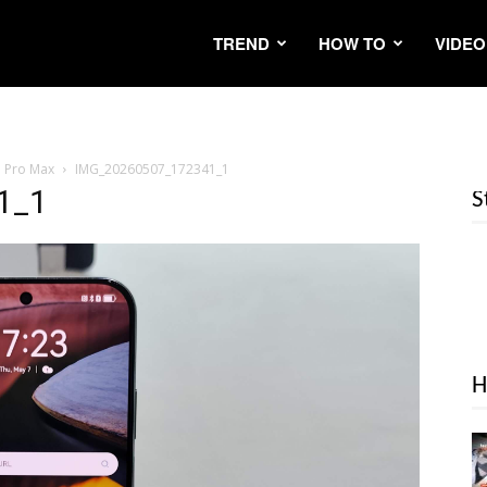
TREND
HOW TO
VIDEO
d Pro Max
IMG_20260507_172341_1
1_1
S
H