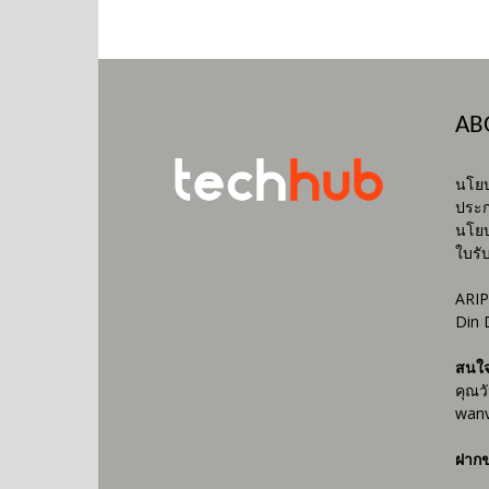
AB
นโยบ
ประก
นโยบ
ใบรั
ARIP
Din 
สนใ
คุณว
wanv
ฝากข