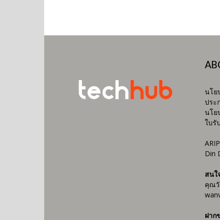
AB
นโยบ
ประก
นโยบ
ใบรั
ARIP
Din 
สนใ
คุณว
wanv
ฝากข