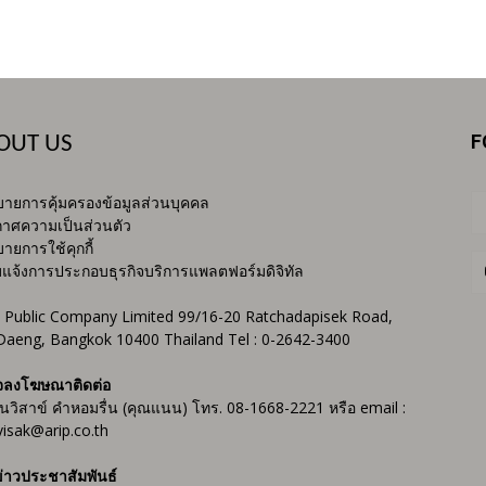
F
OUT US
ายการคุ้มครองข้อมูลส่วนบุคคล
าศความเป็นส่วนตัว
ายการใช้คุกกี้
บแจ้งการประกอบธุรกิจบริการแพลตฟอร์มดิจิทัล
 Public Company Limited 99/16-20 Ratchadapisek Road,
Daeng, Bangkok 10400 Thailand Tel : 0-2642-3400
จลงโฆษณาติดต่อ
ันวิสาข์ คำหอมรื่น (คุณแนน) โทร. 08-1668-2221 หรือ email :
isak@arip.co.th
่าวประชาสัมพันธ์