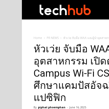
techhub
Home
PR NEWS
หัวเว่ย จับมือ WAA และผู้นำอุตสาห
หัวเว่ย จับมือ WA
อุตสาหกรรม เปิด
Campus Wi-Fi CSI
ศึกษาแคมปัสอัจฉ
แปซิฟิก
By
piphat phoemphan
-
June 16, 2025