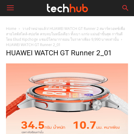
Home
วางจำหน่ายแล้ว! HUAWEI WATCH GT Runner 2 สมาร์ทวอทช์เพื่อ
สายไลฟ์สไตล์-สปอร์ต ครบจบในหนึ่งเดียว ทั้งเบา แกร่ง แม่นยำขั้นสุด การันตี
โดย Eliud Kipchoge แชมป์โลกมาราธอน ในราคาเพียง 9,990 บาทเท่านั้น
HUAWEI WATCH GT Runner 2_01
HUAWEI WATCH GT Runner 2_01