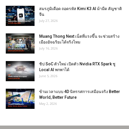
สมรภูมิเดือด ถอดรหัส Kimi K3 AI ม้ามืด สัญชาติ
จีน
July 27, 2026
Muang Thong Next เน็ตที่แรงขึ้น จะช่วยสร้าง
เมืองอัจฉริยะได้จริงไหม
July 16, 2026
ชิป SoC ตัวใหม่ เปิดตัว Nvidia RTX Spark ชู
Local AI พกพาได้
June 5, 2026
ข้ามเวลาแบบ 4D นิทรรศการเสมือนจริง Better
World, Better Future
May 2, 2026