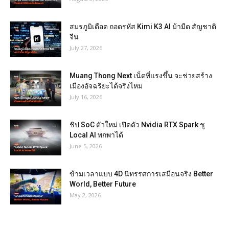
สมรภูมิเดือด ถอดรหัส Kimi K3 AI ม้ามืด สัญชาติ
จีน
July 27, 2026
Muang Thong Next เน็ตที่แรงขึ้น จะช่วยสร้าง
เมืองอัจฉริยะได้จริงไหม
July 16, 2026
ชิป SoC ตัวใหม่ เปิดตัว Nvidia RTX Spark ชู
Local AI พกพาได้
June 5, 2026
ข้ามเวลาแบบ 4D นิทรรศการเสมือนจริง Better
World, Better Future
May 2, 2026