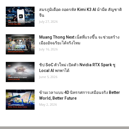
สมรภูมิเดือด ถอดรหัส Kimi K3 AI ม้ามืด สัญชาติ
จีน
July 27, 2026
Muang Thong Next เน็ตที่แรงขึ้น จะช่วยสร้าง
เมืองอัจฉริยะได้จริงไหม
July 16, 2026
ชิป SoC ตัวใหม่ เปิดตัว Nvidia RTX Spark ชู
Local AI พกพาได้
June 5, 2026
ข้ามเวลาแบบ 4D นิทรรศการเสมือนจริง Better
World, Better Future
May 2, 2026