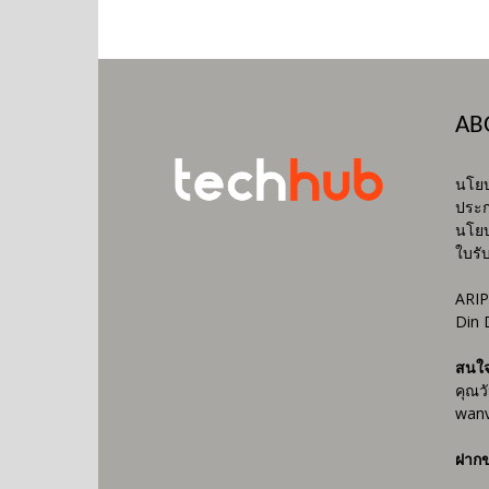
AB
นโยบ
ประก
นโยบ
ใบรั
ARIP
Din 
สนใ
คุณว
wanv
ฝากข