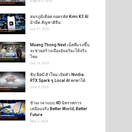
August 3, 2026
สมรภูมิเดือด ถอดรหัส Kimi K3 AI
ม้ามืด สัญชาติจีน
July 27, 2026
Muang Thong Next เน็ตที่แรงขึ้น
จะช่วยสร้างเมืองอัจฉริยะได้จริง
ไหม
July 16, 2026
ชิป SoC ตัวใหม่ เปิดตัว Nvidia
RTX Spark ชู Local AI พกพาได้
June 5, 2026
ข้ามเวลาแบบ 4D นิทรรศการ
เสมือนจริง Better World, Better
Future
May 2, 2026