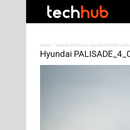
techhub
Home
Hyundai STARIA และ Hyundai PALISADE รองรับน้
Hyundai PALISADE_4_