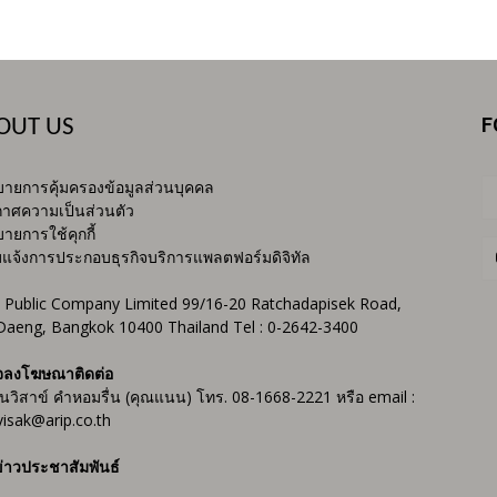
F
OUT US
ายการคุ้มครองข้อมูลส่วนบุคคล
าศความเป็นส่วนตัว
ายการใช้คุกกี้
บแจ้งการประกอบธุรกิจบริการแพลตฟอร์มดิจิทัล
 Public Company Limited 99/16-20 Ratchadapisek Road,
Daeng, Bangkok 10400 Thailand Tel : 0-2642-3400
จลงโฆษณาติดต่อ
ันวิสาข์ คำหอมรื่น (คุณแนน) โทร. 08-1668-2221 หรือ email :
isak@arip.co.th
่าวประชาสัมพันธ์