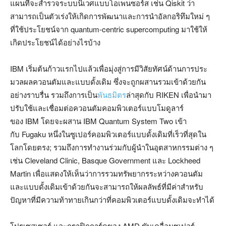
แผนที่จะสำรวจระบบนิเวศแบบโอเพนซอร์ส เช่น Qiskit ว่า
สามารถเป็นตัวเร่งให้เกิดการพัฒนาและการนำอัลกอริทึมใหม่ ๆ
ที่ใช้ประโยชน์จาก quantum-centric supercomputing มาใช้ให้
เกิดประโยชน์ได้อย่างไรบ้าง
IBM เริ่มต้นก้าวแรกไปแล้วเพื่อมุ่งสู่การมีวิสัยทัศน์ด้านการประ
มวลผลควอนตัมและแบบดั้งเดิม ซึ่งจะถูกผสานรวมเข้าด้วยกัน
อย่างราบรื่น รวมถึงการเป็น
พันธมิตร
ล่าสุดกับ RIKEN เพื่อนำมา
ปรับใช้และเชื่อมต่อควอนตัมคอมพิวเตอร์แบบโมดูลาร์
ของ IBM โดยจะผสาน IBM Quantum System Two เข้า
กับ Fugaku หนึ่งในซูเปอร์คอมพิวเตอร์แบบดั้งเดิมที่เร็วที่สุดใน
โลกโดยตรง; รวมถึงการทำงานร่วมกับผู้นำในอุตสาหกรรมต่าง ๆ
เช่น Cleveland Clinic, Basque Government และ Lockheed
Martin เพื่อแสดงให้เห็นว่าการรวมทรัพยากรระหว่างควอนตัม
และแบบดั้งเดิมเข้าด้วยกันจะสามารถให้ผลลัพธ์ที่มีค่าสำหรับ
ปัญหาที่มีความท้าทายเกินกว่าที่คอมพิวเตอร์แบบดั้งเดิมจะทำได้
โปรเซสเซอร์ และกราฟิกการ์ดของ AMD ขับเคลื่อนซูเปอร์