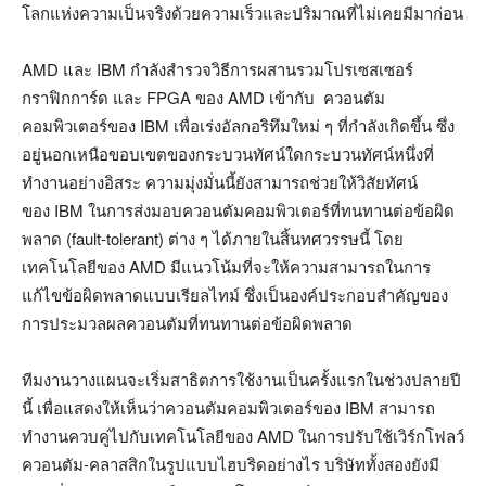
โลกแห่งความเป็นจริงด้วยความเร็วและปริมาณที่ไม่เคยมีมาก่อน
AMD และ IBM กำลังสำรวจวิธีการผสานรวมโปรเซสเซอร์
กราฟิกการ์ด และ FPGA ของ AMD เข้ากับ ควอนตัม
คอมพิวเตอร์ของ IBM เพื่อเร่งอัลกอริทึมใหม่ ๆ ที่กำลังเกิดขึ้น ซึ่ง
อยู่นอกเหนือขอบเขตของกระบวนทัศน์ใดกระบวนทัศน์หนึ่งที่
ทำงานอย่างอิสระ ความมุ่งมั่นนี้ยังสามารถช่วยให้วิสัยทัศน์
ของ IBM ในการส่งมอบควอนตัมคอมพิวเตอร์ที่ทนทานต่อข้อผิด
พลาด (fault-tolerant) ต่าง ๆ ได้ภายในสิ้นทศวรรษนี้ โดย
เทคโนโลยีของ AMD มีแนวโน้มที่จะให้ความสามารถในการ
แก้ไขข้อผิดพลาดแบบเรียลไทม์ ซึ่งเป็นองค์ประกอบสำคัญของ
การประมวลผลควอนตัมที่ทนทานต่อข้อผิดพลาด
ทีมงานวางแผนจะเริ่มสาธิตการใช้งานเป็นครั้งแรกในช่วงปลายปี
นี้ เพื่อแสดงให้เห็นว่าควอนตัมคอมพิวเตอร์ของ IBM สามารถ
ทำงานควบคู่ไปกับเทคโนโลยีของ AMD ในการปรับใช้เวิร์กโฟลว์
ควอนตัม-คลาสสิกในรูปแบบไฮบริดอย่างไร บริษัททั้งสองยังมี