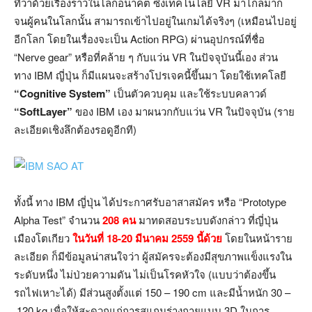
ที่ว่าด้วยเรื่องราวในโลกอนาคต ซึ่งเทคโนโลยี VR มาไกลมาก
จนผู้คนในโลกนั้น สามารถเข้าไปอยู่ในเกมได้จริงๆ (เหมือนไปอยู่
อีกโลก โดยในเรื่องจะเป็น Action RPG) ผ่านอุปกรณ์ที่ชื่อ
“Nerve gear” หรือที่คล้าย ๆ กับแว่น VR ในปัจจุบันนี้เอง ส่วน
ทาง IBM ญี่ปุ่น ก็มีแผนจะสร้างโปรเจคนี้ขึ้นมา โดยใช้เทคโลยี
“Cognitive System”
เป็นตัวควบคุม และใช้ระบบคลาวด์
“SoftLayer”
ของ IBM เอง มาผนวกกับแว่น VR ในปัจจุบัน (ราย
ละเอียดเชิงลึกต้องรอดูอีกที)
ทั้งนี้ ทาง IBM ญี่ปุ่น ได้ประกาศรับอาสาสมัคร หรือ “Prototype
Alpha Test” จำนวน
208 คน
มาทดสอบระบบดังกล่าว ที่ญี่ปุ่น
เมืองโตเกียว
ในวันที่ 18-20 มีนาคม 2559 นี้ด้วย
โดยในหน้าราย
ละเอียด ก็มีข้อมูลน่าสนใจว่า ผู้สมัครจะต้องมีสุขภาพแข็งแรงใน
ระดับหนึ่ง ไม่ป่วยความดัน ไม่เป็นโรคหัวใจ (แบบว่าต้องขึ้น
รถไฟเหาะได้) มีส่วนสูงตั้งแต่ 150 – 190 cm และมีน้ำหนัก 30 –
120 kg เพื่อให้สะดวกแก่การสแกนร่างกายแบบ 3D ในการ