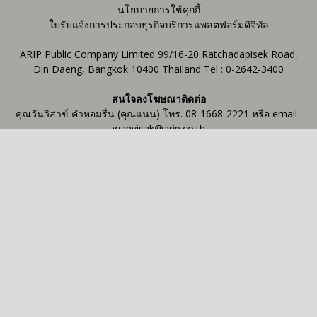
นโยบายการใช้คุกกี้
ใบรับแจ้งการประกอบธุรกิจบริการแพลตฟอร์มดิจิทัล
ARIP Public Company Limited 99/16-20 Ratchadapisek Road,
Din Daeng, Bangkok 10400 Thailand Tel : 0-2642-3400
สนใจลงโฆษณาติดต่อ
คุณวันวิสาข์ คำหอมรื่น (คุณแนน) โทร. 08-1668-2221 หรือ email :
wanvisak@arip.co.th
ฝากข่าวประชาสัมพันธ์
Contact us:
ctm@arip.co.th
FOLLOW US