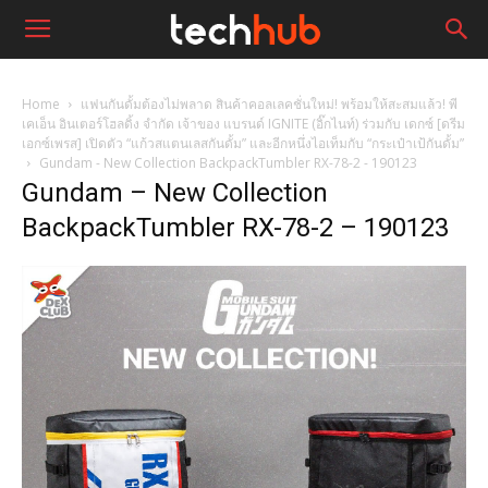
Home
แฟนกันดั้มต้องไม่พลาด สินค้าคอลเลคชั่นใหม่! พร้อมให้สะสมแล้ว! พี
เคเอ็น อินเตอร์โฮลดิ้ง จำกัด เจ้าของ แบรนด์ IGNITE (อิ๊กไนท์) ร่วมกับ เดกซ์ [ดรีม
เอกซ์เพรส] เปิดตัว “แก้วสแตนเลสกันดั้ม” และอีกหนึ่งไอเท็มกับ “กระเป๋าเป้กันดั้ม”
Gundam - New Collection BackpackTumbler RX-78-2 - 190123
Gundam – New Collection
BackpackTumbler RX-78-2 – 190123