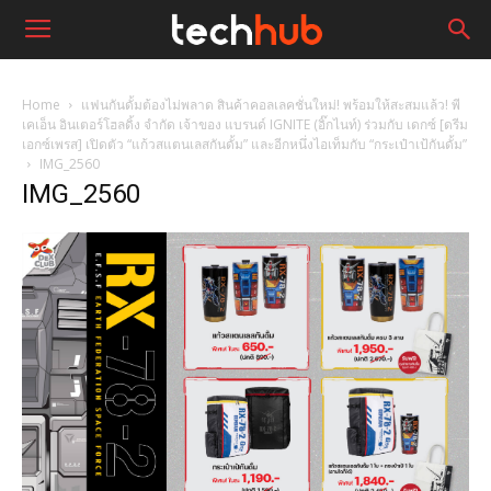
Home
แฟนกันดั้มต้องไม่พลาด สินค้าคอลเลคชั่นใหม่! พร้อมให้สะสมแล้ว! พี
เคเอ็น อินเตอร์โฮลดิ้ง จำกัด เจ้าของ แบรนด์ IGNITE (อิ๊กไนท์) ร่วมกับ เดกซ์ [ดรีม
เอกซ์เพรส] เปิดตัว “แก้วสแตนเลสกันดั้ม” และอีกหนึ่งไอเท็มกับ “กระเป๋าเป้กันดั้ม”
IMG_2560
IMG_2560