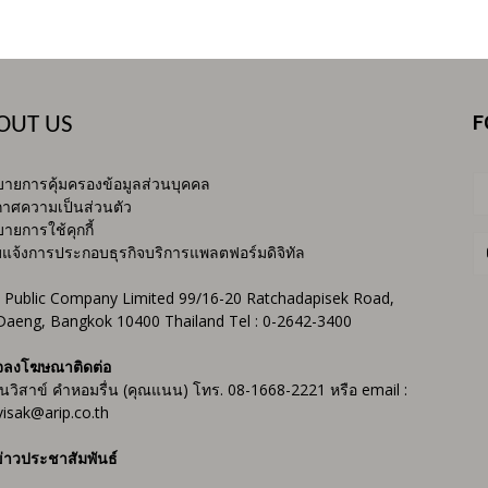
F
OUT US
ายการคุ้มครองข้อมูลส่วนบุคคล
าศความเป็นส่วนตัว
ายการใช้คุกกี้
บแจ้งการประกอบธุรกิจบริการแพลตฟอร์มดิจิทัล
 Public Company Limited 99/16-20 Ratchadapisek Road,
Daeng, Bangkok 10400 Thailand Tel : 0-2642-3400
จลงโฆษณาติดต่อ
ันวิสาข์ คำหอมรื่น (คุณแนน) โทร. 08-1668-2221 หรือ email :
isak@arip.co.th
่าวประชาสัมพันธ์