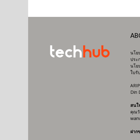
AB
นโยบ
ประก
นโยบ
ใบรั
ARIP
Din 
สนใ
คุณว
wanv
ฝากข