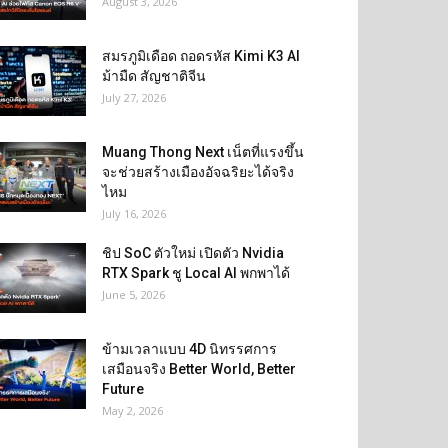
August 3, 2026
สมรภูมิเดือด ถอดรหัส Kimi K3 AI
ม้ามืด สัญชาติจีน
July 27, 2026
Muang Thong Next เน็ตที่แรงขึ้น
จะช่วยสร้างเมืองอัจฉริยะได้จริง
ไหม
July 16, 2026
ชิป SoC ตัวใหม่ เปิดตัว Nvidia
RTX Spark ชู Local AI พกพาได้
June 5, 2026
ข้ามเวลาแบบ 4D นิทรรศการ
เสมือนจริง Better World, Better
Future
May 2, 2026