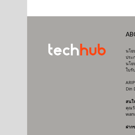
AB
นโยบ
ประก
นโยบ
ใบรั
ARIP
Din 
สนใ
คุณว
wanv
ฝากข