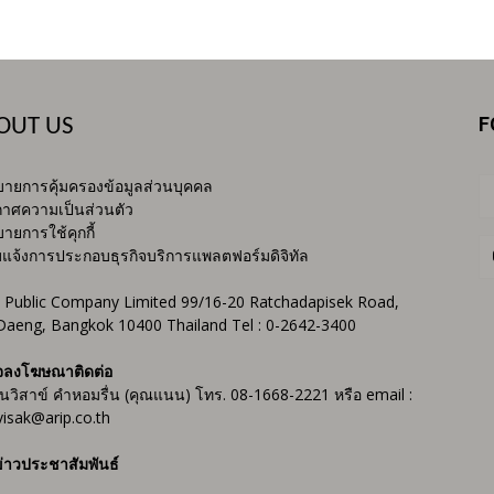
F
OUT US
ายการคุ้มครองข้อมูลส่วนบุคคล
าศความเป็นส่วนตัว
ายการใช้คุกกี้
บแจ้งการประกอบธุรกิจบริการแพลตฟอร์มดิจิทัล
 Public Company Limited 99/16-20 Ratchadapisek Road,
Daeng, Bangkok 10400 Thailand Tel : 0-2642-3400
จลงโฆษณาติดต่อ
ันวิสาข์ คำหอมรื่น (คุณแนน) โทร. 08-1668-2221 หรือ email :
isak@arip.co.th
่าวประชาสัมพันธ์