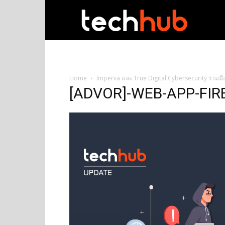
techhub
Home
Imperva และ True Digital Cybersecurity ร่วมมือก
[ADVOR]-WEB-APP-FI