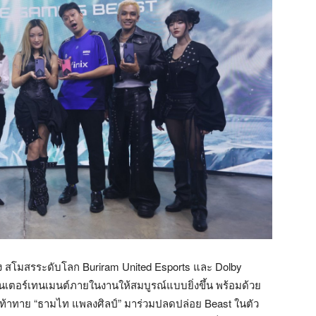
าง สโมสรระดับโลก Buriram United Esports และ Dolby
เตอร์เทนเมนต์ภายในงานให้สมบูรณ์แบบยิ่งขึ้น พร้อมด้วย
ท้าทาย “ธามไท แพลงศิลป์” มาร่วมปลดปล่อย Beast ในตัว