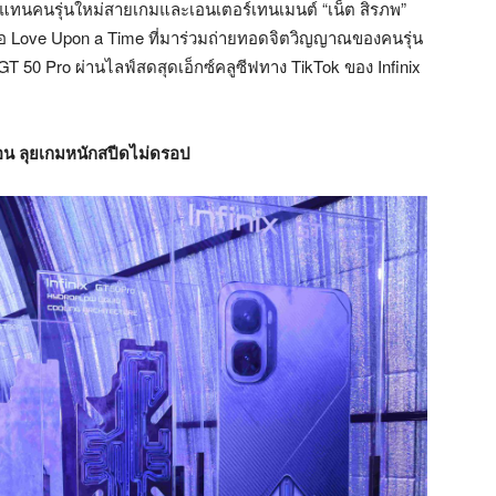
ัวแทนคนรุ่นใหม่สายเกมและเอนเตอร์เทนเมนต์ “เน็ต สิรภพ”
เธอ Love Upon a Time ที่มาร่วมถ่ายทอดจิตวิญญาณของคนรุ่น
 GT 50 Pro ผ่านไลฟ์สดสุดเอ็กซ์คลูซีฟทาง TikTok ของ Infinix
อน ลุยเกมหนักสปีดไม่ดรอป