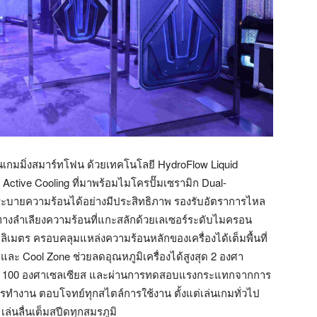
นเกมมิ่งสมาร์ทโฟน ด้วยเทคโนโลยี HydroFlow Liquid
tive Cooling ที่มาพร้อมไมโครปั๊มเซรามิก Dual-
วระบายความร้อนได้อย่างมีประสิทธิภาพ รองรับอัตราการไหล
องทางลำเลียงความร้อนที่แกะสลักด้วยเลเซอร์ระดับไมครอน
มตร ครอบคลุมแหล่งความร้อนหลักของเครื่องได้เต็มพื้นที่
 Cool Zone ช่วยลดอุณหภูมิเครื่องได้สูงสุด 2 องศา
 ถึง 100 องศาเซลเซียส และผ่านการทดสอบแรงกระแทกจากการ
การทำงาน ตอบโจทย์ทุกสไตล์การใช้งาน ตั้งแต่เล่นเกมทั่วไป
ล่นลื่นเต็มสปีดทุกสมรภูมิ