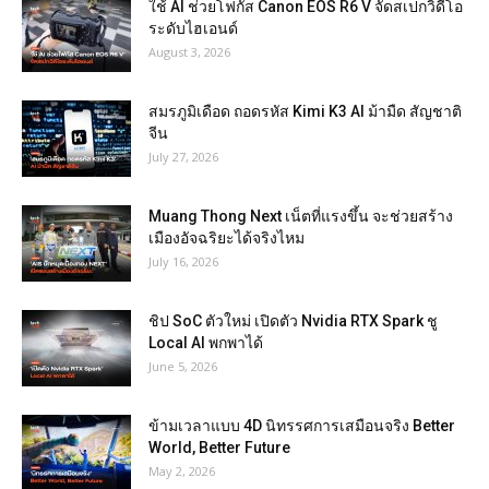
ใช้ AI ช่วยโฟกัส Canon EOS R6 V จัดสเปกวิดีโอ
ระดับไฮเอนด์
August 3, 2026
สมรภูมิเดือด ถอดรหัส Kimi K3 AI ม้ามืด สัญชาติ
จีน
July 27, 2026
Muang Thong Next เน็ตที่แรงขึ้น จะช่วยสร้าง
เมืองอัจฉริยะได้จริงไหม
July 16, 2026
ชิป SoC ตัวใหม่ เปิดตัว Nvidia RTX Spark ชู
Local AI พกพาได้
June 5, 2026
ข้ามเวลาแบบ 4D นิทรรศการเสมือนจริง Better
World, Better Future
May 2, 2026