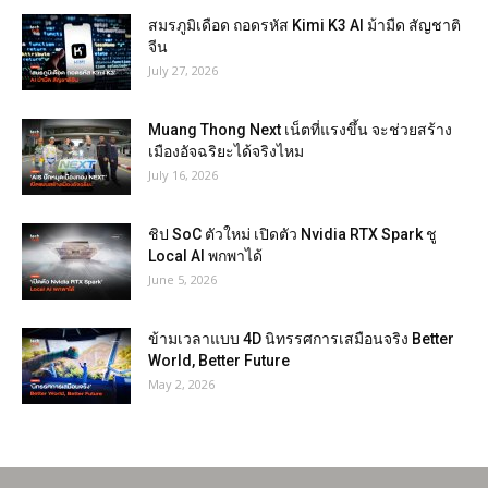
สมรภูมิเดือด ถอดรหัส Kimi K3 AI ม้ามืด สัญชาติ
จีน
July 27, 2026
Muang Thong Next เน็ตที่แรงขึ้น จะช่วยสร้าง
เมืองอัจฉริยะได้จริงไหม
July 16, 2026
ชิป SoC ตัวใหม่ เปิดตัว Nvidia RTX Spark ชู
Local AI พกพาได้
June 5, 2026
ข้ามเวลาแบบ 4D นิทรรศการเสมือนจริง Better
World, Better Future
May 2, 2026