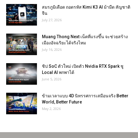
สมรภูมิเดือด ถอดรหัส Kimi K3 AI ม้ามืด สัญชาติ
จีน
July 27, 2026
Muang Thong Next เน็ตที่แรงขึ้น จะช่วยสร้าง
เมืองอัจฉริยะได้จริงไหม
July 16, 2026
ชิป SoC ตัวใหม่ เปิดตัว Nvidia RTX Spark ชู
Local AI พกพาได้
June 5, 2026
ข้ามเวลาแบบ 4D นิทรรศการเสมือนจริง Better
World, Better Future
May 2, 2026