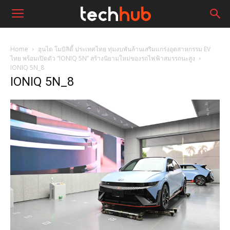
Home
ฮุนได โมบิลิตี้ ประเทศไทย ทุ่มงบพันล้านเสริมแกร่งอุตสาหกรรม EV
ไทย พร้อมเปิดตัว “IONIQ 5N” สร้างนิยามใหม่ของรถไฟฟ้าสมรรถนะสูง
IONIQ 5N_8
IONIQ 5N_8