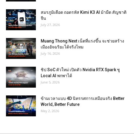
สมรภูมิเดือด ถอดรหัส Kimi K3 AI ม้ามืด สัญชาติ
จีน
July 27, 2026
Muang Thong Next เน็ตที่แรงขึ้น จะช่วยสร้าง
เมืองอัจฉริยะได้จริงไหม
July 16, 2026
ชิป SoC ตัวใหม่ เปิดตัว Nvidia RTX Spark ชู
Local AI พกพาได้
June 5, 2026
ข้ามเวลาแบบ 4D นิทรรศการเสมือนจริง Better
World, Better Future
May 2, 2026