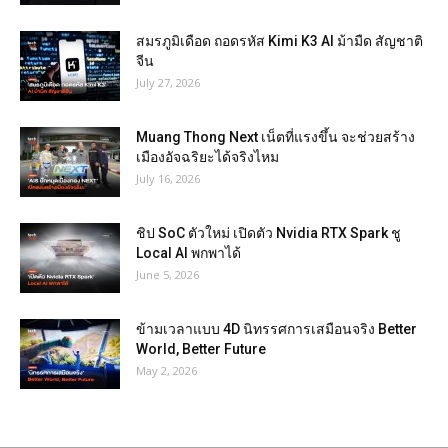
สมรภูมิเดือด ถอดรหัส Kimi K3 AI ม้ามืด สัญชาติ
จีน
July 27, 2026
Muang Thong Next เน็ตที่แรงขึ้น จะช่วยสร้าง
เมืองอัจฉริยะได้จริงไหม
July 16, 2026
ชิป SoC ตัวใหม่ เปิดตัว Nvidia RTX Spark ชู
Local AI พกพาได้
June 5, 2026
ข้ามเวลาแบบ 4D นิทรรศการเสมือนจริง Better
World, Better Future
May 2, 2026