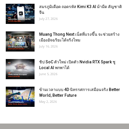
สมรภูมิเดือด ถอดรหัส Kimi K3 AI ม้ามืด สัญชาติ
จีน
July 27, 2026
Muang Thong Next เน็ตที่แรงขึ้น จะช่วยสร้าง
เมืองอัจฉริยะได้จริงไหม
July 16, 2026
ชิป SoC ตัวใหม่ เปิดตัว Nvidia RTX Spark ชู
Local AI พกพาได้
June 5, 2026
ข้ามเวลาแบบ 4D นิทรรศการเสมือนจริง Better
World, Better Future
May 2, 2026