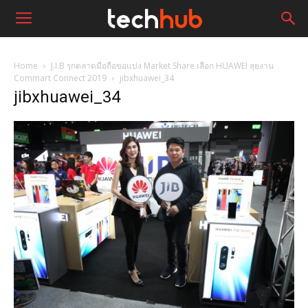
Home
J.I.B รุกตลาดมือถือขอแบ่ง Market Share เลือก HUAWEI ลุยงาน
Commart Connect 2019
jibxhuawei_34
jibxhuawei_34