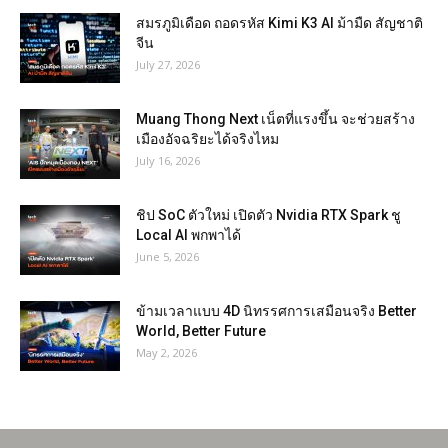
สมรภูมิเดือด ถอดรหัส Kimi K3 AI ม้ามืด สัญชาติ
จีน
July 27, 2026
Muang Thong Next เน็ตที่แรงขึ้น จะช่วยสร้าง
เมืองอัจฉริยะได้จริงไหม
July 16, 2026
ชิป SoC ตัวใหม่ เปิดตัว Nvidia RTX Spark ชู
Local AI พกพาได้
June 5, 2026
ข้ามเวลาแบบ 4D นิทรรศการเสมือนจริง Better
World, Better Future
May 2, 2026