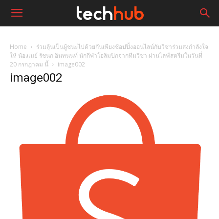
Home
ร่วมลุ้นเป็นผู้ชนะไปด้วยกันเพียงช้อปปิ้งออนไลน์กับวีซ่าร่วมส่งกำลังใจ
ให้ น้องเมย์ รัชนก อินทนนท์ นักกีฬาโอลิมปิกจากทีมวีซ่า ผ่านไลฟ์สตรีมในวันที่
20 กรกฎาคม นี้
image002
image002