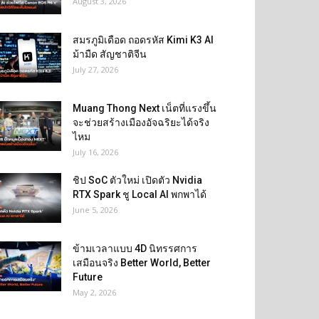
August 3, 2026
สมรภูมิเดือด ถอดรหัส Kimi K3 AI
ม้ามืด สัญชาติจีน
July 27, 2026
Muang Thong Next เน็ตที่แรงขึ้น
จะช่วยสร้างเมืองอัจฉริยะได้จริง
ไหม
July 16, 2026
ชิป SoC ตัวใหม่ เปิดตัว Nvidia
RTX Spark ชู Local AI พกพาได้
June 5, 2026
ข้ามเวลาแบบ 4D นิทรรศการ
เสมือนจริง Better World, Better
Future
May 2, 2026