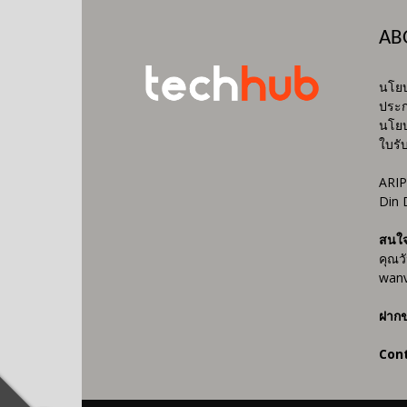
AB
นโยบ
ประก
นโยบ
ใบรั
ARIP
Din 
สนใ
คุณว
wanv
ฝากข
Con