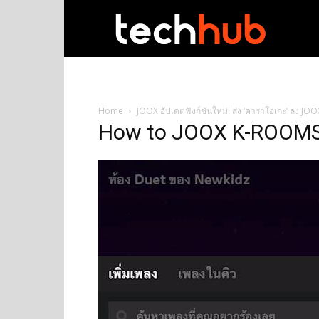
techhub
Home
JOOX อัปเดตฟังก์ชันใหม่! ส่ง ‘คาราโอเกะ’ ลง JO
How to JOOX K-ROOMS