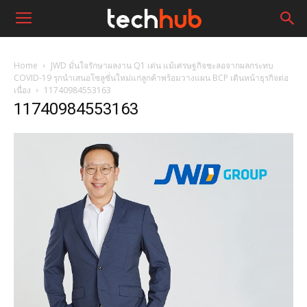
Home
JWD มั่นใจรักษาผลงาน Q1 เด่น แม้เศรษฐกิจชะลอจากผลกระทบ
COVID-19 รุกนำเสนอโซลูชั่นใหม่แก่ลูกค้าพร้อมวางแผน BCP เดินหน้าธุรกิจต่อ
เนื่อง
11740984553163
11740984553163