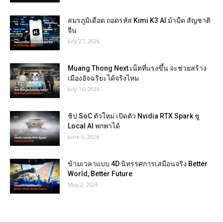
สมรภูมิเดือด ถอดรหัส Kimi K3 AI ม้ามืด สัญชาติ
จีน
July 27, 2026
Muang Thong Next เน็ตที่แรงขึ้น จะช่วยสร้าง
เมืองอัจฉริยะได้จริงไหม
July 16, 2026
ชิป SoC ตัวใหม่ เปิดตัว Nvidia RTX Spark ชู
Local AI พกพาได้
June 5, 2026
ข้ามเวลาแบบ 4D นิทรรศการเสมือนจริง Better
World, Better Future
May 2, 2026