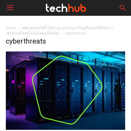
Home
สถิติแคสเปอร์สกี้ 2023 เผย จำนวนการโจมตีไซเบอร์ที่เกิดจาก
เซิร์ฟเวอร์โฮสต์ในไทยลดลงเล็กน้อย
cyberthreats
cyberthreats